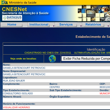
Estabelecimento de S
Identificação
CADASTRADO NO CNES EM: 22/4/2011
ULTIMA ATUALIZAÇÃO EM: 4/8
Veja onde se localiza:
Nome:
DANIELA BITENCOURT PETROVCIC
Nome Empresarial:
DANIELA BITENCOURT PETROVCIC
Logradouro:
RUA JOAO BAUER
Complemento:
Bairro:
CEP:
CENTRO
8830100
Tipo Estabelecimento:
Sub Tipo Estabelecimento:
Gestão:
CONSULTORIO ISOLADO
MUNICIP
Número Alvará:
Órgão Expedidor:
Horário de Funcionamento:
VISUALIZAR HORÁRIO