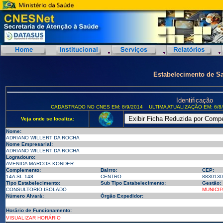
Estabelecimento de S
Identificação
CADASTRADO NO CNES EM: 8/9/2014
ULTIMA ATUALIZAÇÃO EM: 6/8
Veja onde se localiza:
Nome:
ADRIANO WILLERT DA ROCHA
Nome Empresarial:
ADRIANO WILLERT DA ROCHA
Logradouro:
AVENIDA MARCOS KONDER
Complemento:
Bairro:
CEP:
14A SL 148
CENTRO
8830130
Tipo Estabelecimento:
Sub Tipo Estabelecimento:
Gestão:
CONSULTORIO ISOLADO
MUNICIP
Número Alvará:
Órgão Expedidor:
Horário de Funcionamento:
VISUALIZAR HORÁRIO