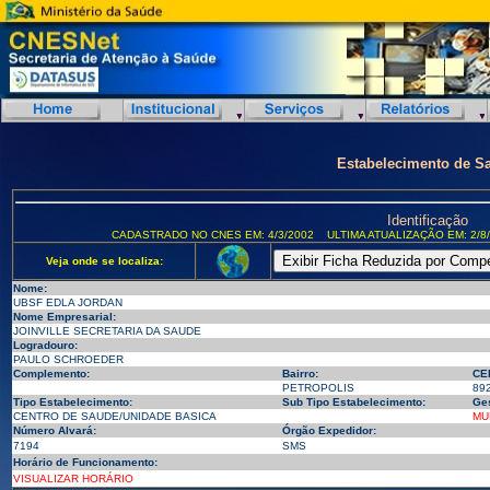
Estabelecimento de S
Identificação
CADASTRADO NO CNES EM: 4/3/2002
ULTIMA ATUALIZAÇÃO EM: 2/8
Veja onde se localiza:
Nome:
UBSF EDLA JORDAN
Nome Empresarial:
JOINVILLE SECRETARIA DA SAUDE
Logradouro:
PAULO SCHROEDER
Complemento:
Bairro:
CE
PETROPOLIS
89
Tipo Estabelecimento:
Sub Tipo Estabelecimento:
Ges
CENTRO DE SAUDE/UNIDADE BASICA
MU
Número Alvará:
Órgão Expedidor:
7194
SMS
Horário de Funcionamento:
VISUALIZAR HORÁRIO