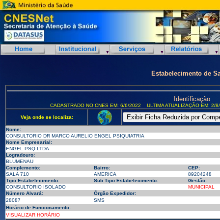
Estabelecimento de S
Identificação
CADASTRADO NO CNES EM: 6/6/2022
ULTIMA ATUALIZAÇÃO EM: 2/8
Veja onde se localiza:
Nome:
CONSULTORIO DR MARCO AURELIO ENGEL PSIQUIATRIA
Nome Empresarial:
ENGEL PSQ LTDA
Logradouro:
BLUMENAU
Complemento:
Bairro:
CEP:
SALA 710
AMERICA
89204248
Tipo Estabelecimento:
Sub Tipo Estabelecimento:
Gestão:
CONSULTORIO ISOLADO
MUNICIPAL
Número Alvará:
Órgão Expedidor:
28087
SMS
Horário de Funcionamento:
VISUALIZAR HORÁRIO