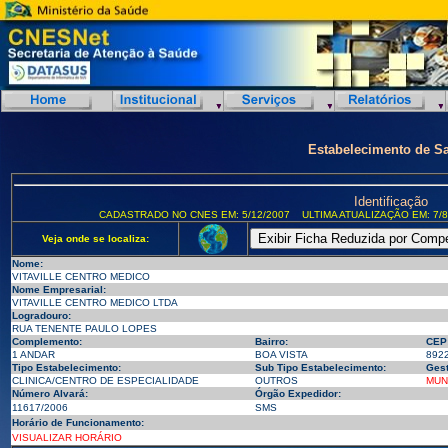
Estabelecimento de S
Identificação
CADASTRADO NO CNES EM: 5/12/2007
ULTIMA ATUALIZAÇÃO EM: 7/8
Veja onde se localiza:
Nome:
VITAVILLE CENTRO MEDICO
Nome Empresarial:
VITAVILLE CENTRO MEDICO LTDA
Logradouro:
RUA TENENTE PAULO LOPES
Complemento:
Bairro:
CEP
1 ANDAR
BOA VISTA
892
Tipo Estabelecimento:
Sub Tipo Estabelecimento:
Gest
CLINICA/CENTRO DE ESPECIALIDADE
OUTROS
MUN
Número Alvará:
Órgão Expedidor:
11617/2006
SMS
Horário de Funcionamento:
VISUALIZAR HORÁRIO