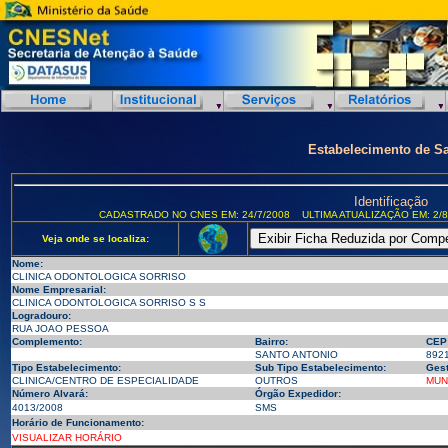
Estabelecimento de S
Identificação
CADASTRADO NO CNES EM: 24/7/2008
ULTIMA ATUALIZAÇÃO EM: 2/8
Veja onde se localiza:
Nome:
CLINICA ODONTOLOGICA SORRISO
Nome Empresarial:
CLINICA ODONTOLOGICA SORRISO S S
Logradouro:
RUA JOAO PESSOA
Complemento:
Bairro:
CEP
SANTO ANTONIO
892
Tipo Estabelecimento:
Sub Tipo Estabelecimento:
Gest
CLINICA/CENTRO DE ESPECIALIDADE
OUTROS
MUN
Número Alvará:
Órgão Expedidor:
4013/2008
SMS
Horário de Funcionamento:
VISUALIZAR HORÁRIO