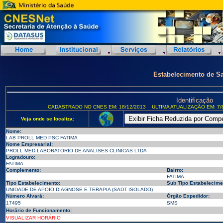
Estabelecimento de S
Identificação
CADASTRADO NO CNES EM: 18/12/2013
ULTIMA ATUALIZAÇÃO EM: 7/
Veja onde se localiza:
Nome:
LAB PROLL MED PSC FATIMA
Nome Empresarial:
PROLL MED LABORATORIO DE ANALISES CLINICAS LTDA
Logradouro:
FATIMA
Complemento:
Bairro:
FATIMA
Tipo Estabelecimento:
Sub Tipo Estabelecime
UNIDADE DE APOIO DIAGNOSE E TERAPIA (SADT ISOLADO)
Número Alvará:
Órgão Expedidor:
17495
SMS
Horário de Funcionamento:
VISUALIZAR HORÁRIO