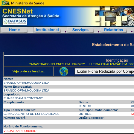
Estabelecimento de S
Identificação
CADASTRADO NO CNES EM: 13/4/2021
ULTIMA ATUALIZAÇÃO EM: 30/
Veja onde se localiza:
Nome:
BRANCO OFTALMOLOGIA LTDA
Nome Empresarial:
BRANCO OFTALMOLOGIA LTDA
Logradouro:
RUA BENJAMIN CONSTANT
Complemento:
Bairro:
C
CENTRO
8
Tipo Estabelecimento:
Sub Tipo Estabelecimento:
G
CLINICA/CENTRO DE ESPECIALIDADE
OUTROS
M
Número Alvará:
Órgão Expedidor:
Horário de Funcionamento:
VISUALIZAR HORÁRIO