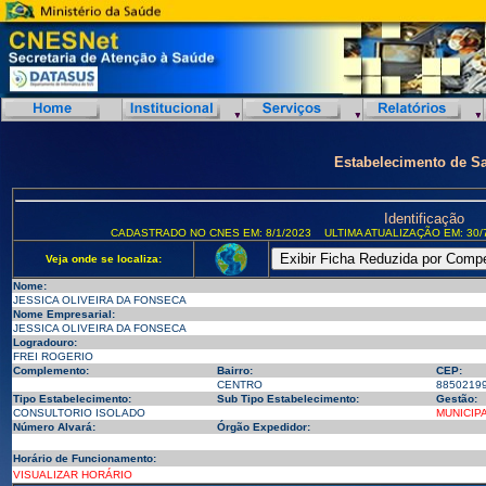
Estabelecimento de S
Identificação
CADASTRADO NO CNES EM: 8/1/2023
ULTIMA ATUALIZAÇÃO EM: 30/
Veja onde se localiza:
Nome:
JESSICA OLIVEIRA DA FONSECA
Nome Empresarial:
JESSICA OLIVEIRA DA FONSECA
Logradouro:
FREI ROGERIO
Complemento:
Bairro:
CEP:
CENTRO
8850219
Tipo Estabelecimento:
Sub Tipo Estabelecimento:
Gestão:
CONSULTORIO ISOLADO
MUNICIP
Número Alvará:
Órgão Expedidor:
Horário de Funcionamento:
VISUALIZAR HORÁRIO