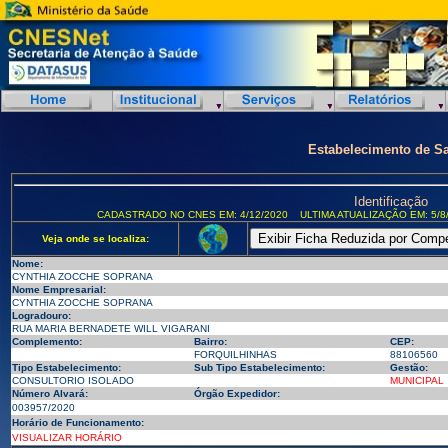
Estabelecimento de S
Identificação
CADASTRADO NO CNES EM: 4/12/2020
ULTIMA ATUALIZAÇÃO EM: 5/8
Veja onde se localiza:
Nome:
CYNTHIA ZOCCHE SOPRANA
Nome Empresarial:
CYNTHIA ZOCCHE SOPRANA
Logradouro:
RUA MARIA BERNADETE WILL VIGARANI
Complemento:
Bairro:
CEP:
FORQUILHINHAS
88106560
Tipo Estabelecimento:
Sub Tipo Estabelecimento:
Gestão:
CONSULTORIO ISOLADO
MUNICIPAL
Número Alvará:
Órgão Expedidor:
003957/2020
Horário de Funcionamento:
VISUALIZAR HORÁRIO