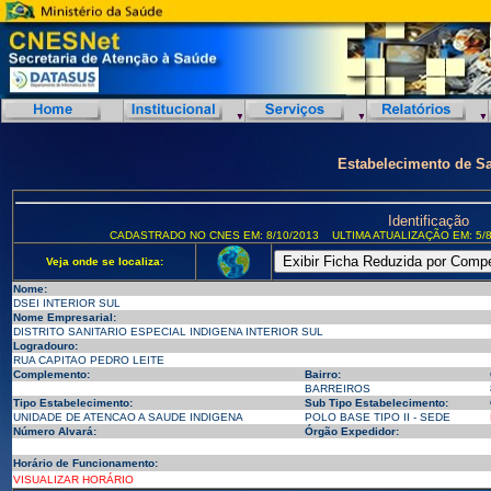
Estabelecimento de S
Identificação
CADASTRADO NO CNES EM: 8/10/2013
ULTIMA ATUALIZAÇÃO EM: 5/8
Veja onde se localiza:
Nome:
DSEI INTERIOR SUL
Nome Empresarial:
DISTRITO SANITARIO ESPECIAL INDIGENA INTERIOR SUL
Logradouro:
RUA CAPITAO PEDRO LEITE
Complemento:
Bairro:
BARREIROS
Tipo Estabelecimento:
Sub Tipo Estabelecimento:
UNIDADE DE ATENCAO A SAUDE INDIGENA
POLO BASE TIPO II - SEDE
Número Alvará:
Órgão Expedidor:
Horário de Funcionamento:
VISUALIZAR HORÁRIO