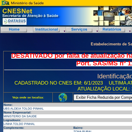
Estabelecimento de S
DESATIVADO por falta de atualização h
Port. SAS/MS nº 1
Identificaçã
CADASTRADO NO CNES EM: 6/1/2023
ULTIMA AT
ATUALIZAÇÃO LOCAL: 2
Veja onde se localiza:
Nome:
UBS ALDEIA TOLDO PINHAL
Nome Empresarial:
MINISTERIO DA SAUDE
Logradouro:
LINHA TOLDO PINHAL
Complemento:
Bairro:
ZONA RURAL