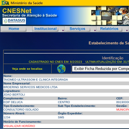
Estabelecimento de S
Identificação
CADASTRADO NO CNES EM: 8/2/2023
ULTIMA ATUALIZAÇÃO EM: 31/7
Veja onde se localiza:
Nome:
TAIOMED ULTRASSOM E CLINICA INTEGRADA
Nome Empresarial:
BROERING SERVICOS MEDICOS LTDA
Logradouro:
JOAO BERTOLI
Complemento:
Bairro:
CEP:
EDIF DELUCA
CENTRO
8919000
Tipo Estabelecimento:
Sub Tipo Estabelecimento:
Gestão:
CONSULTORIO ISOLADO
MUNICIP
Número Alvará:
Órgão Expedidor:
1234
SMS
Horário de Funcionamento:
VISUALIZAR HORÁRIO