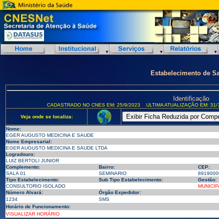
Estabelecimento de S
Identificação
CADASTRADO NO CNES EM: 25/9/2023
ULTIMA ATUALIZAÇÃO EM: 31/
Veja onde se localiza:
Nome:
EGER AUGUSTO MEDICINA E SAUDE
Nome Empresarial:
EGER AUGUSTO MEDICINA E SAUDE LTDA
Logradouro:
LUIZ BERTOLI JUNIOR
Complemento:
Bairro:
CEP:
SALA 01
SEMINARIO
8919000
Tipo Estabelecimento:
Sub Tipo Estabelecimento:
Gestão:
CONSULTORIO ISOLADO
MUNICIP
Número Alvará:
Órgão Expedidor:
1234
SMS
Horário de Funcionamento:
VISUALIZAR HORÁRIO