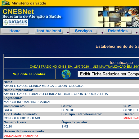
Estabelecimento de S
Identificação
CADASTRADO NO CNES EM: 18/7/2020
ULTIMA ATUALIZAÇÃO EM: 26/
Veja onde se localiza:
Nome:
AMOR E SAUDE CLINICA MEDICA E ODONTOLOGICA
Nome Empresarial:
AMOR E SAUDE TUBARAO CLINICA MEDICA E ODONTOLOGICA LTDA
Logradouro:
MARCOLINO MARTINS CABRAL
Complemento:
Bairro:
CEP:
SALA
CENTRO
88701001
Tipo Estabelecimento:
Sub Tipo Estabelecimento:
Gestão:
CONSULTORIO ISOLADO
MUNICIPA
Número Alvará:
Órgão Expedidor:
06/20
SMS
Horário de Funcionamento:
VISUALIZAR HORÁRIO