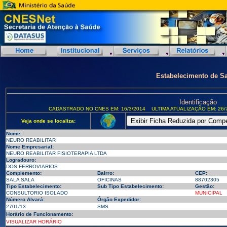
Estabelecimento de S
Identificação
CADASTRADO NO CNES EM: 16/3/2014
ULTIMA ATUALIZAÇÃO EM: 26/
Veja onde se localiza:
Nome:
NEURO REABILITAR
Nome Empresarial:
NEURO REABILITAR FISIOTERAPIA LTDA
Logradouro:
DOS FERROVIARIOS
Complemento:
Bairro:
CEP:
SALA SALA
OFICINAS
88702305
Tipo Estabelecimento:
Sub Tipo Estabelecimento:
Gestão:
CONSULTORIO ISOLADO
MUNICIPAL
Número Alvará:
Órgão Expedidor:
2701/13
SMS
Horário de Funcionamento:
VISUALIZAR HORÁRIO