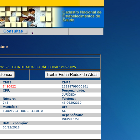
aúde
7/2026 DATA DE ATUALIZAÇÃO LOCAL: 26/9/2025
CNES:
CNPJ:
7430922
19288799000191
CPF:
Personalidade:
--
JURÍDICA
Número:
Telefone:
743
48 96292330
Município:
UF:
TUBARAO - IBGE - 421870
SC
Dependência:
INDIVIDUAL
Data Expedição:
06/12/2013