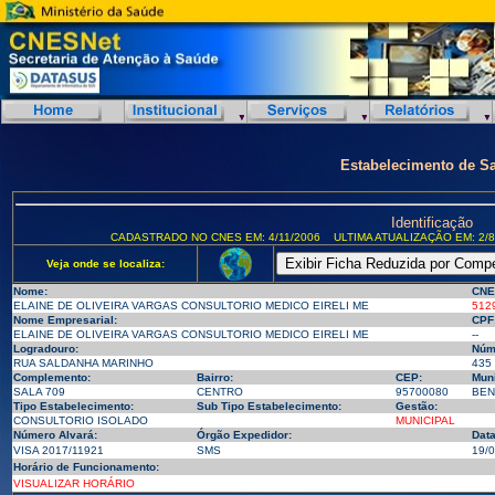
Estabelecimento de S
Identificação
CADASTRADO NO CNES EM: 4/11/2006
ULTIMA ATUALIZAÇÃO EM: 2/8
Veja onde se localiza:
Nome:
CNE
ELAINE DE OLIVEIRA VARGAS CONSULTORIO MEDICO EIRELI ME
512
Nome Empresarial:
CPF
ELAINE DE OLIVEIRA VARGAS CONSULTORIO MEDICO EIRELI ME
--
Logradouro:
Núm
RUA SALDANHA MARINHO
435
Complemento:
Bairro:
CEP:
Muni
SALA 709
CENTRO
95700080
BEN
Tipo Estabelecimento:
Sub Tipo Estabelecimento:
Gestão:
CONSULTORIO ISOLADO
MUNICIPAL
Número Alvará:
Órgão Expedidor:
Data
VISA 2017/11921
SMS
19/
Horário de Funcionamento:
VISUALIZAR HORÁRIO