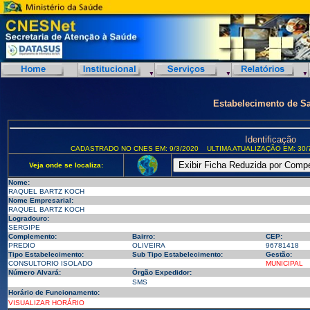
Estabelecimento de S
Identificação
CADASTRADO NO CNES EM: 9/3/2020
ULTIMA ATUALIZAÇÃO EM: 30/
Veja onde se localiza:
Nome:
RAQUEL BARTZ KOCH
Nome Empresarial:
RAQUEL BARTZ KOCH
Logradouro:
SERGIPE
Complemento:
Bairro:
CEP:
PREDIO
OLIVEIRA
96781418
Tipo Estabelecimento:
Sub Tipo Estabelecimento:
Gestão:
CONSULTORIO ISOLADO
MUNICIPAL
Número Alvará:
Órgão Expedidor:
SMS
Horário de Funcionamento:
VISUALIZAR HORÁRIO