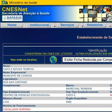
Estabelecimento de S
Identificação
CADASTRADO NO CNES EM: 17/3/2003
ULTIMA ATUALIZAÇÃO EM: 6/8
Veja onde se localiza:
Nome:
CAPS II NOVOS TEMPOS
Nome Empresarial:
MUNICIPIO DE CANOAS
Logradouro:
RUA SAO CAETANO
Complemento:
Bairro:
C
MARECHAL RONDON
9
Tipo Estabelecimento:
Sub Tipo Estabelecimento:
G
CENTRO DE ATENCAO PSICOSSOCIAL
CAPS II
M
Número Alvará:
Órgão Expedidor:
1234
SMS
Horário de Funcionamento:
VISUALIZAR HORÁRIO