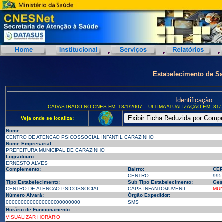
Estabelecimento de S
Identificação
CADASTRADO NO CNES EM: 18/1/2007
ULTIMA ATUALIZAÇÃO EM: 31/
Veja onde se localiza:
Nome:
CENTRO DE ATENCAO PSICOSSOCIAL INFANTIL CARAZINHO
Nome Empresarial:
PREFEITURA MUNICIPAL DE CARAZINHO
Logradouro:
ERNESTO ALVES
Complemento:
Bairro:
CEP
CENTRO
995
Tipo Estabelecimento:
Sub Tipo Estabelecimento:
Ges
CENTRO DE ATENCAO PSICOSSOCIAL
CAPS INFANTO/JUVENIL
MUN
Número Alvará:
Órgão Expedidor:
0000000000000000000000000
SMS
Horário de Funcionamento:
VISUALIZAR HORÁRIO