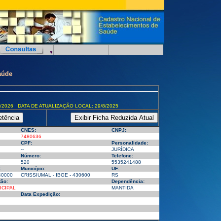
aúde
/2026 DATA DE ATUALIZAÇÃO LOCAL: 29/8/2025
CNES:
CNPJ:
7480636
CPF:
Personalidade:
--
JURÍDICA
Número:
Telefone:
520
5535241488
:
Município:
UF:
40000
CRISSIUMAL - IBGE - 430600
RS
ão:
Dependência:
ICIPAL
MANTIDA
Data Expedição: