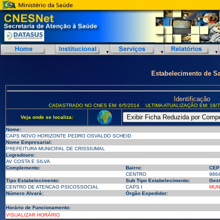
Estabelecimento de S
Identificação
CADASTRADO NO CNES EM: 6/5/2014
ULTIMA ATUALIZAÇÃO EM: 19/7
Veja onde se localiza:
Nome:
CAPS NOVO HORIZONTE PEDRO OSVALDO SCHEID
Nome Empresarial:
PREFEITURA MUNICIPAL DE CRISSIUMAL
Logradouro:
AV COSTA E SILVA
Complemento:
Bairro:
CEP
CENTRO
986
Tipo Estabelecimento:
Sub Tipo Estabelecimento:
Gest
CENTRO DE ATENCAO PSICOSSOCIAL
CAPS I
MUN
Número Alvará:
Órgão Expedidor:
Horário de Funcionamento:
VISUALIZAR HORÁRIO