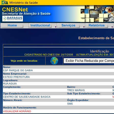
Estabelecimento de S
Identificação
CADASTRADO NO CNES EM: 16/7/2008
ULTIMA ATUALIZAÇÃO EM: 30/
Veja onde se localiza:
Nome:
ESF PARQUE DO SABIA
Nome Empresarial:
ESTEIO PREFEITURA
Logradouro:
RUA AGUIA
Complemento:
Bairro:
C
TRES MARIAS
9
Tipo Estabelecimento:
Sub Tipo Estabelecimento:
G
CENTRO DE SAUDE/UNIDADE BASICA
M
Número Alvará:
Órgão Expedidor:
SMS
Horário de Funcionamento:
VISUALIZAR HORÁRIO