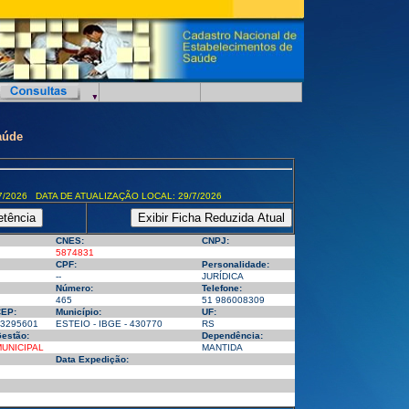
aúde
7/2026 DATA DE ATUALIZAÇÃO LOCAL: 29/7/2026
CNES:
CNPJ:
5874831
CPF:
Personalidade:
--
JURÍDICA
Número:
Telefone:
465
51 986008309
EP:
Município:
UF:
3295601
ESTEIO - IBGE - 430770
RS
estão:
Dependência:
UNICIPAL
MANTIDA
Data Expedição: