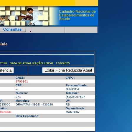
aúde
/2026 DATA DE ATUALIZAÇÃO LOCAL: 17/6/2025
CNES:
CNPJ:
2700301
CPF:
Personalidade:
--
JURÍDICA
Número:
Telefone:
271
(51)36007627
P:
Município:
UF:
235000
GRAVATAI - IBGE - 430920
RS
stão:
Dependência:
NICIPAL
MANTIDA
Data Expedição: