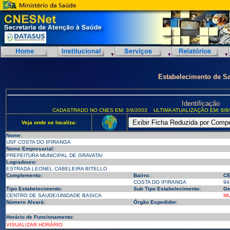
Estabelecimento de S
Identificação
CADASTRADO NO CNES EM: 3/9/2003
ULTIMA ATUALIZAÇÃO EM: 6/8
Veja onde se localiza:
Nome:
USF COSTA DO IPIRANGA
Nome Empresarial:
PREFEITURA MUNICIPAL DE GRAVATAI
Logradouro:
ESTRADA LEONEL CABELEIRA BITELLO
Complemento:
Bairro:
CE
COSTA DO IPIRANGA
94
Tipo Estabelecimento:
Sub Tipo Estabelecimento:
Ge
CENTRO DE SAUDE/UNIDADE BASICA
MU
Número Alvará:
Órgão Expedidor:
Horário de Funcionamento:
VISUALIZAR HORÁRIO