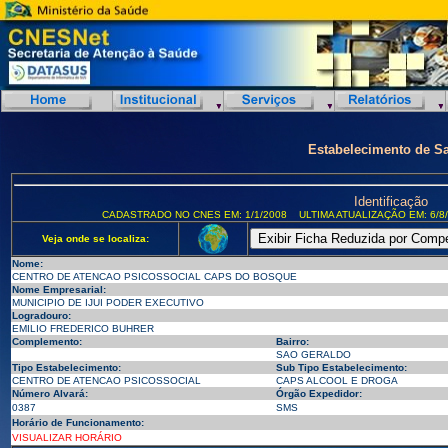
Estabelecimento de S
Identificação
CADASTRADO NO CNES EM: 1/1/2008
ULTIMA ATUALIZAÇÃO EM: 6/8
Veja onde se localiza:
Nome:
CENTRO DE ATENCAO PSICOSSOCIAL CAPS DO BOSQUE
Nome Empresarial:
MUNICIPIO DE IJUI PODER EXECUTIVO
Logradouro:
EMILIO FREDERICO BUHRER
Complemento:
Bairro:
SAO GERALDO
Tipo Estabelecimento:
Sub Tipo Estabelecimento:
CENTRO DE ATENCAO PSICOSSOCIAL
CAPS ALCOOL E DROGA
Número Alvará:
Órgão Expedidor:
0387
SMS
Horário de Funcionamento:
VISUALIZAR HORÁRIO