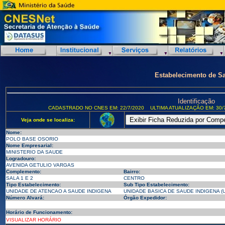
Estabelecimento de S
Identificação
CADASTRADO NO CNES EM: 22/7/2020
ULTIMA ATUALIZAÇÃO EM: 30/
Veja onde se localiza:
Nome:
POLO BASE OSORIO
Nome Empresarial:
MINISTERIO DA SAUDE
Logradouro:
AVENIDA GETULIO VARGAS
Complemento:
Bairro:
SALA 1 E 2
CENTRO
Tipo Estabelecimento:
Sub Tipo Estabelecimento:
UNIDADE DE ATENCAO A SAUDE INDIGENA
UNIDADE BASICA DE SAUDE INDIGENA (U
Número Alvará:
Órgão Expedidor:
Horário de Funcionamento:
VISUALIZAR HORÁRIO