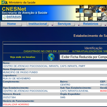
Estabelecimento de S
Identificação
CADASTRADO NO CNES EM: 22/2/2017
ULTIMA ATUALIZAÇÃO EM: 5/8
Veja onde se localiza:
Nome:
CENTRO DE ATENCAO PSICOSSOCIAL INFANTIL CAPS INFANTIL PMPF
Nome Empresarial:
MUNICIPIO DE PASSO FUNDO
Logradouro:
RUA XV DE NOVEMBRO
Complemento:
Bairro:
CEP:
CENTRO
9901
Tipo Estabelecimento:
Sub Tipo Estabelecimento:
Gestã
CENTRO DE ATENCAO PSICOSSOCIAL
CAPS INFANTO/JUVENIL
MUNI
Número Alvará:
Órgão Expedidor:
202527384
SMS
Horário de Funcionamento:
VISUALIZAR HORÁRIO