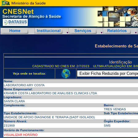
Estabelecimento de S
Identificação
CADASTRADO NO CNES EM: 2/7/2023
ULTIMA ATUALIZAÇÃO EM: 8/8
Veja onde se localiza:
Nome:
LABORATORIO ARY COSTA
Nome Empresarial:
KRAMER COSTA LABORATORIO DE ANALISES CLINICAS LTDA
Logradouro:
SANTA CLARA
Complemento:
Bairro:
TRES VENDAS
Tipo Estabelecimento:
Sub Tipo Estabelecime
UNIDADE DE APOIO DIAGNOSE E TERAPIA (SADT ISOLADO)
Número Alvará:
Órgão Expedidor:
231969
SMS
Horário de Funcionamento:
VISUALIZAR HORÁRIO