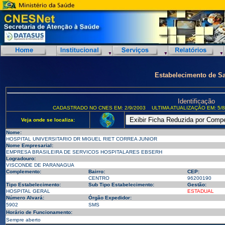
Estabelecimento de S
Identificação
CADASTRADO NO CNES EM: 2/9/2003
ULTIMA ATUALIZAÇÃO EM: 5/8
Veja onde se localiza:
Nome:
HOSPITAL UNIVERSITARIO DR MIGUEL RIET CORREA JUNIOR
Nome Empresarial:
EMPRESA BRASILEIRA DE SERVICOS HOSPITALARES EBSERH
Logradouro:
VISCONDE DE PARANAGUA
Complemento:
Bairro:
CEP:
CENTRO
96200190
Tipo Estabelecimento:
Sub Tipo Estabelecimento:
Gestão:
HOSPITAL GERAL
ESTADUAL
Número Alvará:
Órgão Expedidor:
5902
SMS
Horário de Funcionamento:
Sempre aberto