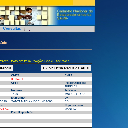
aúde
7/2026 DATA DE ATUALIZAÇÃO LOCAL: 16/1/2025
CNES:
CNPJ:
3005461
CPF:
Personalidade:
--
JURÍDICA
Número:
Telefone:
1695
(55) 3174-1582
Município:
UF:
5090
SANTA MARIA - IBGE - 431690
RS
ão:
Dependência:
CIPAL
MANTIDA
Data Expedição: