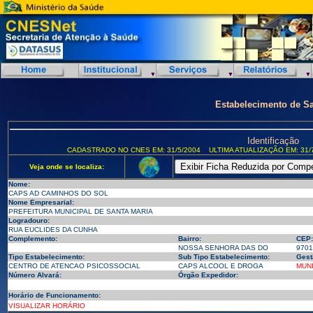
Estabelecimento de S
Identificação
CADASTRADO NO CNES EM: 31/5/2004
ULTIMA ATUALIZAÇÃO EM: 31/
Veja onde se localiza:
Nome:
CAPS AD CAMINHOS DO SOL
Nome Empresarial:
PREFEITURA MUNICIPAL DE SANTA MARIA
Logradouro:
RUA EUCLIDES DA CUNHA
Complemento:
Bairro:
CEP:
NOSSA SENHORA DAS DO
9701
Tipo Estabelecimento:
Sub Tipo Estabelecimento:
Gest
CENTRO DE ATENCAO PSICOSSOCIAL
CAPS ALCOOL E DROGA
MUNI
Número Alvará:
Órgão Expedidor:
Horário de Funcionamento:
VISUALIZAR HORÁRIO