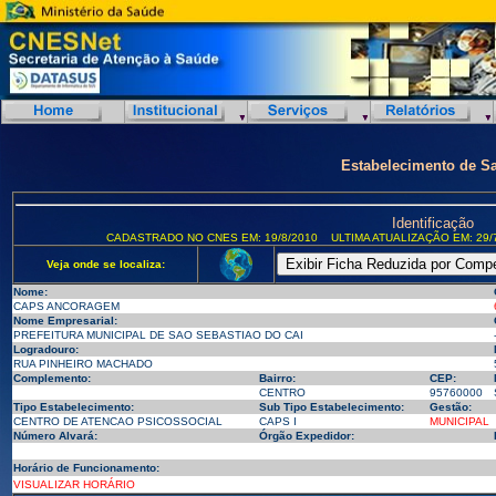
Estabelecimento de S
Identificação
CADASTRADO NO CNES EM: 19/8/2010
ULTIMA ATUALIZAÇÃO EM: 29/
Veja onde se localiza:
Nome:
CAPS ANCORAGEM
Nome Empresarial:
PREFEITURA MUNICIPAL DE SAO SEBASTIAO DO CAI
Logradouro:
RUA PINHEIRO MACHADO
Complemento:
Bairro:
CEP:
CENTRO
95760000
Tipo Estabelecimento:
Sub Tipo Estabelecimento:
Gestão:
CENTRO DE ATENCAO PSICOSSOCIAL
CAPS I
MUNICIPAL
Número Alvará:
Órgão Expedidor:
Horário de Funcionamento:
VISUALIZAR HORÁRIO