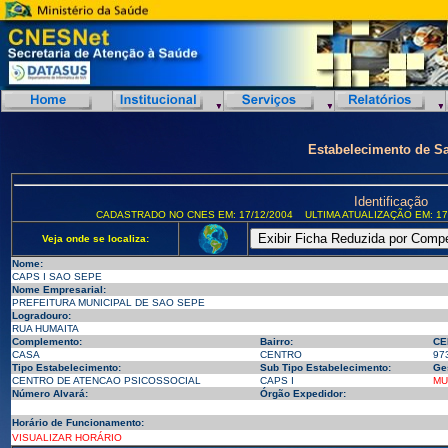
Estabelecimento de S
Identificação
CADASTRADO NO CNES EM: 17/12/2004
ULTIMA ATUALIZAÇÃO EM: 17
Veja onde se localiza:
Nome:
CAPS I SAO SEPE
Nome Empresarial:
PREFEITURA MUNICIPAL DE SAO SEPE
Logradouro:
RUA HUMAITA
Complemento:
Bairro:
CE
CASA
CENTRO
97
Tipo Estabelecimento:
Sub Tipo Estabelecimento:
Ge
CENTRO DE ATENCAO PSICOSSOCIAL
CAPS I
MU
Número Alvará:
Órgão Expedidor:
Horário de Funcionamento:
VISUALIZAR HORÁRIO