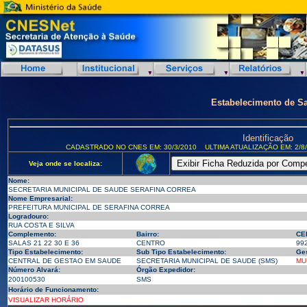
Estabelecimento de S
Identificação
CADASTRADO NO CNES EM: 30/3/2010
ULTIMA ATUALIZAÇÃO EM: 2/8
Veja onde se localiza:
Nome:
SECRETARIA MUNICIPAL DE SAUDE SERAFINA CORREA
Nome Empresarial:
PREFEITURA MUNICIPAL DE SERAFINA CORREA
Logradouro:
RUA COSTA E SILVA
Complemento:
Bairro:
CE
SALAS 21 22 30 E 36
CENTRO
99
Tipo Estabelecimento:
Sub Tipo Estabelecimento:
Ges
CENTRAL DE GESTAO EM SAUDE
SECRETARIA MUNICIPAL DE SAUDE (SMS)
MU
Número Alvará:
Órgão Expedidor:
200100530
SMS
Horário de Funcionamento:
VISUALIZAR HORÁRIO