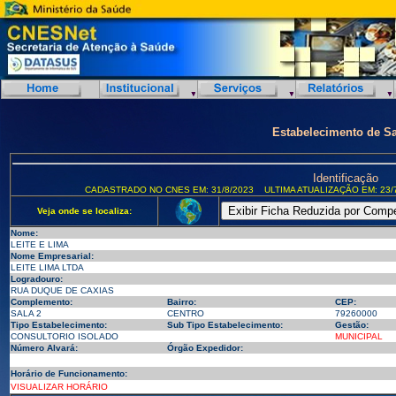
Estabelecimento de S
Identificação
CADASTRADO NO CNES EM: 31/8/2023
ULTIMA ATUALIZAÇÃO EM: 23/
Veja onde se localiza:
Nome:
LEITE E LIMA
Nome Empresarial:
LEITE LIMA LTDA
Logradouro:
RUA DUQUE DE CAXIAS
Complemento:
Bairro:
CEP:
SALA 2
CENTRO
79260000
Tipo Estabelecimento:
Sub Tipo Estabelecimento:
Gestão:
CONSULTORIO ISOLADO
MUNICIPAL
Número Alvará:
Órgão Expedidor:
Horário de Funcionamento:
VISUALIZAR HORÁRIO