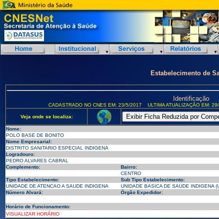
Estabelecimento de S
Identificação
CADASTRADO NO CNES EM: 23/5/2017
ULTIMA ATUALIZAÇÃO EM: 29/
Veja onde se localiza:
Nome:
POLO BASE DE BONITO
Nome Empresarial:
DISTRITO SANITARIO ESPECIAL INDIGENA
Logradouro:
PEDRO ALVARES CABRAL
Complemento:
Bairro:
CENTRO
Tipo Estabelecimento:
Sub Tipo Estabelecimento:
UNIDADE DE ATENCAO A SAUDE INDIGENA
UNIDADE BASICA DE SAUDE INDIGENA (U
Número Alvará:
Órgão Expedidor:
Horário de Funcionamento:
VISUALIZAR HORÁRIO