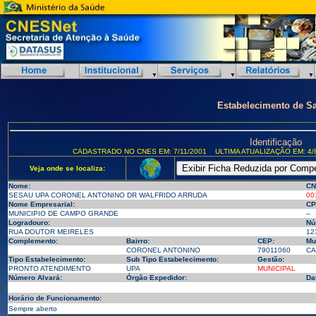
Estabelecimento de S
Identificação
CADASTRADO NO CNES EM: 7/11/2001
ULTIMA ATUALIZAÇÃO EM: 4/
Veja onde se localiza:
Nome:
CN
SESAU UPA CORONEL ANTONINO DR WALFRIDO ARRUDA
00
Nome Empresarial:
CP
MUNICIPIO DE CAMPO GRANDE
--
Logradouro:
Nú
RUA DOUTOR MEIRELES
12
Complemento:
Bairro:
CEP:
Mu
CORONEL ANTONINO
79011060
CA
Tipo Estabelecimento:
Sub Tipo Estabelecimento:
Gestão:
PRONTO ATENDIMENTO
UPA
MUNICIPAL
Número Alvará:
Órgão Expedidor:
Da
Horário de Funcionamento:
Sempre aberto