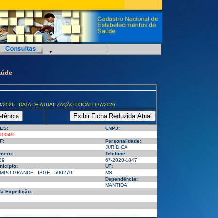
aúde
8/2026 DATA DE ATUALIZAÇÃO LOCAL: 6/7/2026
ES:
CNPJ:
10049
F:
Personalidade:
JURÍDICA
mero:
Telefone:
39
67-2020-1847
nicípio:
UF:
MPO GRANDE - IBGE - 500270
MS
Dependência:
MANTIDA
ta Expedição: