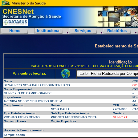
Estabelecimento de S
Identificação
CADASTRADO NO CNES EM: 7/11/2001
ULTIMA ATUALIZAÇÃO EM: 6/8
Veja onde se localiza:
Nome:
CN
SESAU CRS NOVA BAHIA DR GUNTER HANS
001
Nome Empresarial:
CPF
MUNICIPIO DE CAMPO GRANDE
--
Logradouro:
Núm
AVENIDA NOSSO SENHOR DO BONFIM
44
Complemento:
Bairro:
CEP:
Mun
NOVA BAHIA
79034000
CAM
Tipo Estabelecimento:
Sub Tipo Estabelecimento:
Gestão:
PRONTO ATENDIMENTO
PRONTO ATENDIMENTO GERAL
MUNICIPAL
Número Alvará:
Órgão Expedidor:
Dat
Horário de Funcionamento:
Sempre aberto