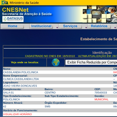
Estabelecimento de S
Identificação
CADASTRADO NO CNES EM: 18/5/2010
ULTIMA ATUALIZAÇÃO EM: 29/
Veja onde se localiza:
Nome:
CN
CASSILANDIA POLICLINICA
64
Nome Empresarial:
CP
CLINICA CASSILANDIA LTDA
--
Logradouro:
Nú
JOAO VIEIRA GONCALVES
14
Complemento:
Bairro:
CEP:
Mu
SALA 01
CENTRO
79540033
CA
Tipo Estabelecimento:
Sub Tipo Estabelecimento:
Gestão:
POLICLINICA
MUNICIPAL
Número Alvará:
Órgão Expedidor:
Da
42
SMS
06
Horário de Funcionamento:
VISUALIZAR HORÁRIO