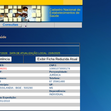
aúde
7/2026 DATA DE ATUALIZAÇÃO LOCAL: 23/6/2025
ES:
CNPJ:
99201
10891073000174
F:
Personalidade:
JURÍDICA
mero:
Telefone:
8
67 35961480
nicípio:
UF:
SSILANDIA - IBGE - 500290
MS
Dependência:
INDIVIDUAL
ta Expedição:
/01/2010