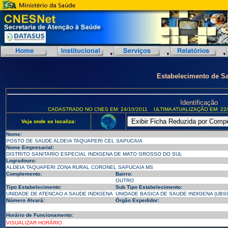
Estabelecimento de S
Identificação
CADASTRADO NO CNES EM: 24/10/2011
ULTIMA ATUALIZAÇÃO EM: 22/
Veja onde se localiza:
Nome:
POSTO DE SAUDE ALDEIA TAQUAPERI CEL SAPUCAIA
Nome Empresarial:
DISTRITO SANITARIO ESPECIAL INDIGENA DE MATO GROSSO DO SUL
Logradouro:
ALDEIA TAQUAPERI ZONA RURAL CORONEL SAPUCAIA MS
Complemento:
Bairro:
OUTRO
Tipo Estabelecimento:
Sub Tipo Estabelecimento:
UNIDADE DE ATENCAO A SAUDE INDIGENA
UNIDADE BASICA DE SAUDE INDIGENA (UBSI
Número Alvará:
Órgão Expedidor:
Horário de Funcionamento:
VISUALIZAR HORÁRIO