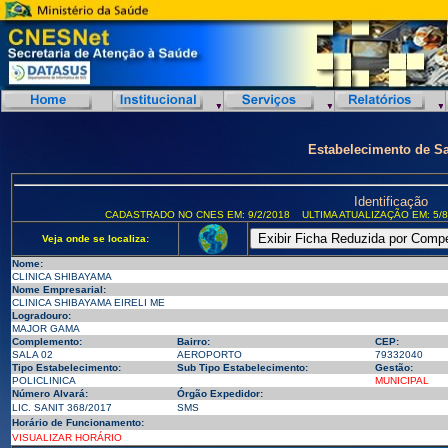
Estabelecimento de S
Identificação
CADASTRADO NO CNES EM: 9/2/2018
ULTIMA ATUALIZAÇÃO EM: 5/8
Veja onde se localiza:
Nome:
CLINICA SHIBAYAMA
Nome Empresarial:
CLINICA SHIBAYAMA EIRELI ME
Logradouro:
MAJOR GAMA
Complemento:
Bairro:
CEP:
SALA 02
AEROPORTO
79332040
Tipo Estabelecimento:
Sub Tipo Estabelecimento:
Gestão:
POLICLINICA
MUNICIPAL
Número Alvará:
Órgão Expedidor:
LIC. SANIT 368/2017
SMS
Horário de Funcionamento:
VISUALIZAR HORÁRIO