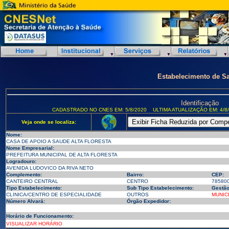
Estabelecimento de S
Identificação
CADASTRADO NO CNES EM: 5/8/2020
ULTIMA ATUALIZAÇÃO EM: 4/8
Veja onde se localiza:
Nome:
CASA DE APOIO A SAUDE ALTA FLORESTA
Nome Empresarial:
PREFEITURA MUNICIPAL DE ALTA FLORESTA
Logradouro:
AVENIDA LUDOVICO DA RIVA NETO
Complemento:
Bairro:
CEP:
CANTEIRO CENTRAL
CENTRO
78580
Tipo Estabelecimento:
Sub Tipo Estabelecimento:
Gestão
CLINICA/CENTRO DE ESPECIALIDADE
OUTROS
MUNIC
Número Alvará:
Órgão Expedidor:
Horário de Funcionamento:
VISUALIZAR HORÁRIO