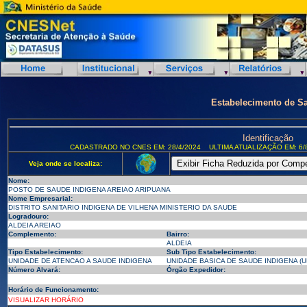
Estabelecimento de S
Identificação
CADASTRADO NO CNES EM: 28/4/2024
ULTIMA ATUALIZAÇÃO EM: 6/
Veja onde se localiza:
Nome:
POSTO DE SAUDE INDIGENA AREIAO ARIPUANA
Nome Empresarial:
DISTRITO SANITARIO INDIGENA DE VILHENA MINISTERIO DA SAUDE
Logradouro:
ALDEIA AREIAO
Complemento:
Bairro:
ALDEIA
Tipo Estabelecimento:
Sub Tipo Estabelecimento:
UNIDADE DE ATENCAO A SAUDE INDIGENA
UNIDADE BASICA DE SAUDE INDIGENA (U
Número Alvará:
Órgão Expedidor:
Horário de Funcionamento:
VISUALIZAR HORÁRIO