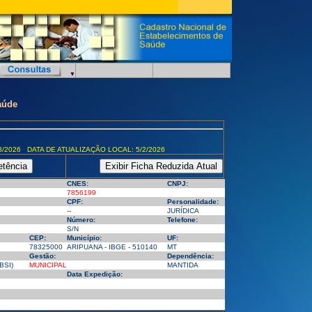
aúde
8/2026 DATA DE ATUALIZAÇÃO LOCAL: 5/2/2026
CNES:
CNPJ:
7856199
CPF:
Personalidade:
--
JURÍDICA
Número:
Telefone:
S/N
CEP:
Município:
UF:
78325000
ARIPUANA - IBGE - 510140
MT
Gestão:
Dependência:
BSI)
MUNICIPAL
MANTIDA
Data Expedição: