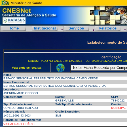
Estabelecimento de S
Identificação
CADASTRADO NO CNES EM: 12/7/2023
ULTIMA ATUALIZAÇÃO EM: 2/8
Veja onde se localiza:
Nome:
ESPACO SENSORIAL TERAPEUTICO OCUPACIONAL CAMPO VERDE
Nome Empresarial:
ESPACO SENSORIAL TERAPEUTICO OCUPACIONAL CAMPO VERDE LTDA
Logradouro:
AVENIDA MATO GROSSO
Complemento:
Bairro:
CEP:
GREENVILLE
78842022
Tipo Estabelecimento:
Sub Tipo Estabelecimento:
Gestão:
CONSULTORIO ISOLADO
MUNICIPAL
Número Alvará:
Órgão Expedidor:
14551.1691.43.2024
SMS
Horário de Funcionamento:
VISUALIZAR HORÁRIO