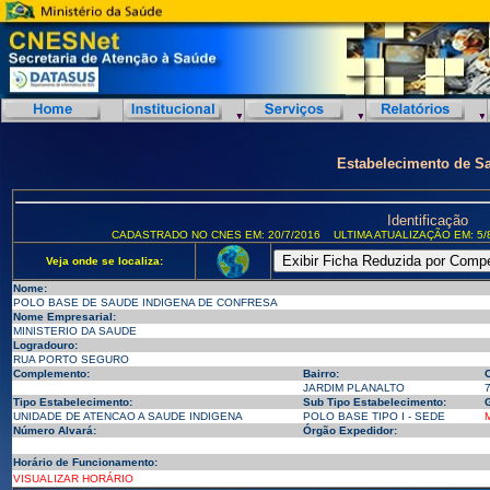
Estabelecimento de S
Identificação
CADASTRADO NO CNES EM: 20/7/2016
ULTIMA ATUALIZAÇÃO EM: 5/
Veja onde se localiza:
Nome:
POLO BASE DE SAUDE INDIGENA DE CONFRESA
Nome Empresarial:
MINISTERIO DA SAUDE
Logradouro:
RUA PORTO SEGURO
Complemento:
Bairro:
JARDIM PLANALTO
Tipo Estabelecimento:
Sub Tipo Estabelecimento:
G
UNIDADE DE ATENCAO A SAUDE INDIGENA
POLO BASE TIPO I - SEDE
Número Alvará:
Órgão Expedidor:
Horário de Funcionamento:
VISUALIZAR HORÁRIO