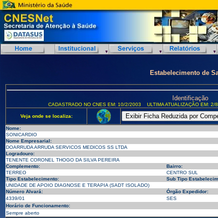
Estabelecimento de S
Identificação
CADASTRADO NO CNES EM: 10/2/2003
ULTIMA ATUALIZAÇÃO EM: 2/8
Veja onde se localiza:
Nome:
SONICARDIO
Nome Empresarial:
DOARRUDA ARRUDA SERVICOS MEDICOS SS LTDA
Logradouro:
TENENTE CORONEL THOGO DA SILVA PEREIRA
Complemento:
Bairro:
TERREO
CENTRO SUL
Tipo Estabelecimento:
Sub Tipo Estabelecim
UNIDADE DE APOIO DIAGNOSE E TERAPIA (SADT ISOLADO)
Número Alvará:
Órgão Expedidor:
4339/01
SES
Horário de Funcionamento:
Sempre aberto