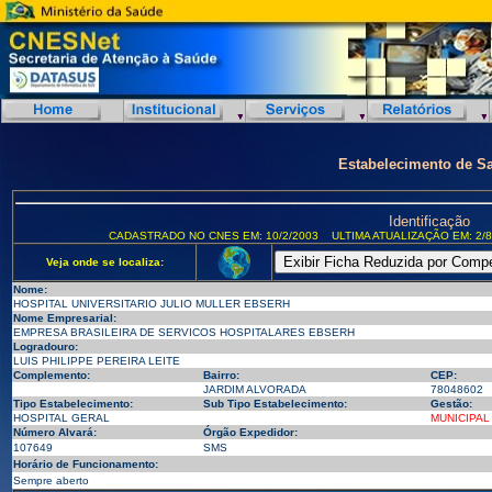
Estabelecimento de S
Identificação
CADASTRADO NO CNES EM: 10/2/2003
ULTIMA ATUALIZAÇÃO EM: 2/8
Veja onde se localiza:
Nome:
HOSPITAL UNIVERSITARIO JULIO MULLER EBSERH
Nome Empresarial:
EMPRESA BRASILEIRA DE SERVICOS HOSPITALARES EBSERH
Logradouro:
LUIS PHILIPPE PEREIRA LEITE
Complemento:
Bairro:
CEP:
JARDIM ALVORADA
78048602
Tipo Estabelecimento:
Sub Tipo Estabelecimento:
Gestão:
HOSPITAL GERAL
MUNICIPAL
Número Alvará:
Órgão Expedidor:
107649
SMS
Horário de Funcionamento:
Sempre aberto