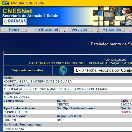
Estabelecimento de S
Identificação
CADASTRADO NO CNES EM: 10/2/2003
ULTIMA ATUALIZAÇÃO EM: 7/8
Veja onde se localiza:
Nome:
HOSPITAL GERAL E MATERNIDADE DE CUIABA
Nome Empresarial:
ASSOCIACAO DE PROTECAO A MATERNIDADE E A INFANCIA DE CUIABA
Logradouro:
TREZE DE JUNHO
Complemento:
Bairro:
CEP:
CENTRO
780250
Tipo Estabelecimento:
Sub Tipo Estabelecimento:
Gestão:
HOSPITAL GERAL
DUPLA
Número Alvará:
Órgão Expedidor:
0009020
SMS
Horário de Funcionamento:
Sempre aberto