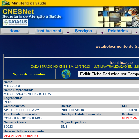
Estabelecimento de S
Identificação
CADASTRADO NO CNES EM: 10/7/2023
ULTIMA ATUALIZAÇÃO EM: 2/8
Veja onde se localiza:
Nome:
M R SAUDE
Nome Empresarial:
M R SERVICOS MEDICOS LTDA
Logradouro:
PERU
Complemento:
Bairro:
CEP:
APT 1302 EDIF NEW AV
PICO DO AMOR
78065070
Tipo Estabelecimento:
Sub Tipo Estabelecimento:
Gestão:
CONSULTORIO ISOLADO
MUNICIPAL
Número Alvará:
Órgão Expedidor:
39623
SMS
Horário de Funcionamento:
VISUALIZAR HORÁRIO