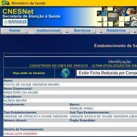
Estabelecimento de S
Identificação
CADASTRADO NO CNES EM: 29/8/2015
ULTIMA ATUALIZAÇÃO EM: 6/8
Veja onde se localiza:
Nome:
POSTO DE SAUDE INDIGENA WAURA
Nome Empresarial:
MINISTERIO DA SAUDE
Logradouro:
ALDEIA WAURA
Complemento:
Bairro:
PARQUE XINGU
Tipo Estabelecimento:
Sub Tipo Estabelecimento:
UNIDADE DE ATENCAO A SAUDE INDIGENA
UNIDADE BASICA DE SAUDE INDIGENA (UBSI
Número Alvará:
Órgão Expedidor:
Horário de Funcionamento:
VISUALIZAR HORÁRIO