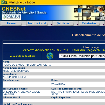
Estabelecimento de S
Identificação
CADASTRADO NO CNES EM: 29/4/2016
ULTIMA ATUALIZAÇÃO EM: 12/
Veja onde se localiza:
Nome:
POSTO DE SAUDE INDIGENA CACHOEIRA
Nome Empresarial:
MINISTERIO DA SAUDE
Logradouro:
ALDEIA CACHOEIRA
Complemento:
Bairro:
ZONA RURAL
Tipo Estabelecimento:
Sub Tipo Estabelecimento:
UNIDADE DE ATENCAO A SAUDE
DISTRITO SANITARIO ESPECIAL INDIGENA (DSE
INDIGENA
SEDE
Número Alvará:
Órgão Expedidor:
Horário de Funcionamento: