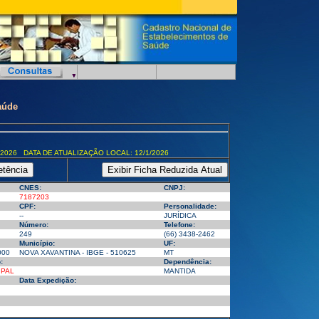
aúde
/2026 DATA DE ATUALIZAÇÃO LOCAL: 12/1/2026
CNES:
CNPJ:
7187203
CPF:
Personalidade:
--
JURÍDICA
Número:
Telefone:
249
(66) 3438-2462
Município:
UF:
000
NOVA XAVANTINA - IBGE - 510625
MT
:
Dependência:
IPAL
MANTIDA
Data Expedição: