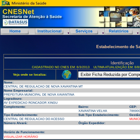
Estabelecimento de S
Identificação
CADASTRADO NO CNES EM: 6/3/2013
ULTIMA ATUALIZAÇÃO EM: 6/8
Veja onde se localiza:
Nome:
CENTRAL DE REGULACAO DE NOVA XAVANTINA MT
Nome Empresarial:
PREFEITURA MUNICIPAL DE NOVA XAVANTINA
Logradouro:
AV EXPEDICAO RONCADOR XINGU
Complemento:
Bairro:
CEP:
XAVANTINA VELHA
78690
Tipo Estabelecimento:
Sub Tipo Estabelecimento:
Gestão
CENTRAL DE REGULACAO DO ACESSO
MUNIC
Número Alvará:
Órgão Expedidor:
Horário de Funcionamento:
VISUALIZAR HORÁRIO